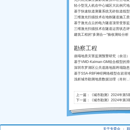
轻小型无人机在中心城区大比例尺地
基于快速轨道测量系统无砟轨道线型
三维激光扫描技术在地铁隧道施工质
基于激光点云的电力隧道顶管变形监
三维激光扫描技术在隧道运营状态评
建筑工程的“多测合一”验收测绘分
勘察工程
崩塌地质灾害监测预警研究（余洁）
基于VMD-Kalman-GM组合模型
深圳市罗湖区公共道路地面坍塌隐患
基于SSA-RBF神经网络模型在岩
浅析城市勘测地质数据治理（肖剑，
上一篇：
《城市勘测》2024年第5
下一篇：
《城市勘测》2024年第3
关于专委会
|