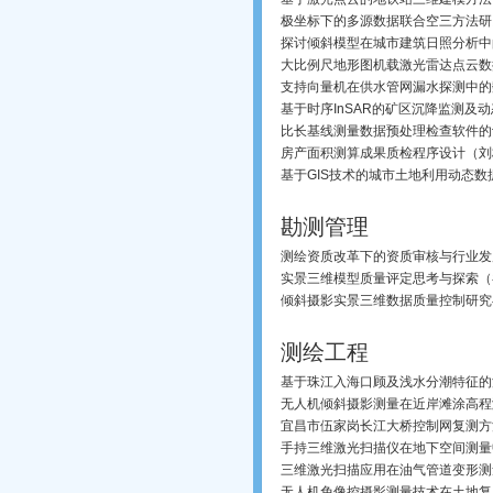
极坐标下的多源数据联合空三方法研
探讨倾斜模型在城市建筑日照分析中
大比例尺地形图机载激光雷达点云数
支持向量机在供水管网漏水探测中的
基于时序InSAR的矿区沉降监测及
比长基线测量数据预处理检查软件的
房产面积测算成果质检程序设计（刘
基于GIS技术的城市土地利用动态
勘测管理
测绘资质改革下的资质审核与行业发
实景三维模型质量评定思考与探索（
倾斜摄影实景三维数据质量控制研究
测绘工程
基于珠江入海口顾及浅水分潮特征的
无人机倾斜摄影测量在近岸滩涂高程
宜昌市伍家岗长江大桥控制网复测方
手持三维激光扫描仪在地下空间测量
三维激光扫描应用在油气管道变形测
无人机免像控摄影测量技术在土地复