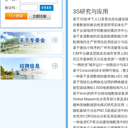
验证码：
4988
3S研究与应用
基于3S技术下人口普查信息化建设
存量数据转换自然资源管理实体生产
基于众源地理空间数据的重庆市中心
基于多源数据的应急疏散避险能力评
首页
关于专委会
专委会工作
会员动态
勘测项目生产管理信息系统设计与实
基于微信小程序的广州市违建查治成
CIM平台建设思路及在城市管理上
武汉市森林防灭火应急资源“一张图
“一网统管”城市运行一张图设计与
基于Cesium的排水管网可视化（
一种基于多源数据的建筑物LoD1.
基于现状社会网格化治理的网格建设
新型基础测绘1∶500地形图绘制与
基于Ionic的跨平台移动端数据采
Global Mapper在水库库容计
建构筑物数据固化模式研究及应用（
随机森林方法在PM2.5遥感反演中
东莞市CORS站址分析及系统测试
一种改进ICP算法在建筑物配准中
基于激光点云的地铁站三维建模方法