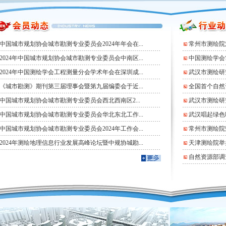
中国城市规划协会城市勘测专业委员会2024年年会在...
常州市测绘院
2024年中国城市规划协会城市勘测专业委员会中南区...
中国测绘学会
会工作
2024年中国测绘学会工程测量分会学术年会在深圳成...
会员动态
行业动态
政策法规
武汉市测绘研
招聘信息
《城市勘测》期刊第三届理事会暨第九届编委会于近...
全国首个自然
中国城市规划协会城市勘测专业委员会西北西南区2...
武汉市测绘研
中国城市规划协会城市勘测专业委员会华北东北工作...
武汉唱起绿色咏
中国城市规划协会城市勘测专业委员会2024年工作会...
常州市测绘院荣
2024年测绘地理信息行业发展高峰论坛暨中规协城勘...
天津测绘院举
自然资源部调