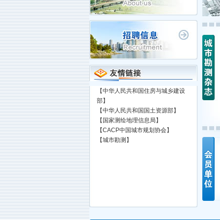
业委员会中南区工作组2024年研讨会
顺利召开。城勘专委会中南区成员单
位、专委会主任委员单位、华东、华
北、东北、西南、西北区主要负责单
位，以及《城市勘测》理事单位和编
委会代表均出席了此次会议。 会议开
幕式由武汉市测绘研究院副院长王祥
主持，城勘专委会中南区组长单位代
表，武汉市测绘研究院院长曾浩、城
勘专委会主任委员单位代表，北京市
【中华人民共和国住房与城乡建设
测绘设计研究院院长倪锋、中南区工
部】
《城市勘测》2022年
《城市勘测》2022年
《城市勘测》20
作组副组长单位和《城市勘测》理事
【中华人民共和国国土资源部】
第1期
第2期
第3期
单位代表，长沙市规划勘测设计研究
【国家测绘地理信息局】
院院长李彦波分别致辞，对与会单位
【CACP中国城市规划协会】
的到来表示欢迎，并对本次会议的召
【城市勘测】
开表示祝贺和期待。 会议特别邀请了
【上海测绘院】
武汉大学测绘遥感信息工程国家重点
【上海测绘院】
实验室主任杨必胜教授、自然资源部
国土卫星遥感应用中心应用服务部主
任汪汇兵以及原武汉市测绘研究院院
长肖建华三位专家。他们分别带来了
题为“无人系统自主三维建图与应
用”“自然资源卫星遥感技术体系建设