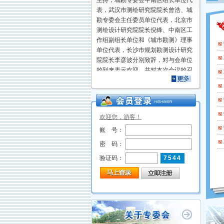
表，武汉市测绘研究院院长曾浩、城
勘专委会主任委员单位代表，北京市
测绘设计研究院院长倪锋、中南区工
作组副组长单位和《城市勘测》理事
单位代表，长沙市规划勘测设计研究
院院长李彦波分别致辞，对与会单位
的到来表示欢迎，并对本次会议的召
首页
关于专委会
专委
开表示祝贺和期待。 会议特别邀请了
武汉大学测绘遥感信息工程国家重点
实验室主任杨必胜教授、自然资源部
国土卫星遥感应用中心应用服务部主
任汪汇兵以及原武汉市测绘研究院院
欢迎您，游客！
长肖建华三位专家。他们分别带来了
账 号：
题为“无人系统自主三维建图与应
密 码：
用”“自然资源卫星遥感技术体系建设
及应用”和“新型基础测绘体系建设与
验证码：
7544
测绘事业转型升级”的主旨报告，分享
了各自领域内前沿的科研成果和深刻
的行业洞察。 会议还邀请了城勘专委
会五家单位代表及武汉华测公司代表
作技术交流报告。具体...
近日，中国城市规划协会城市勘测专