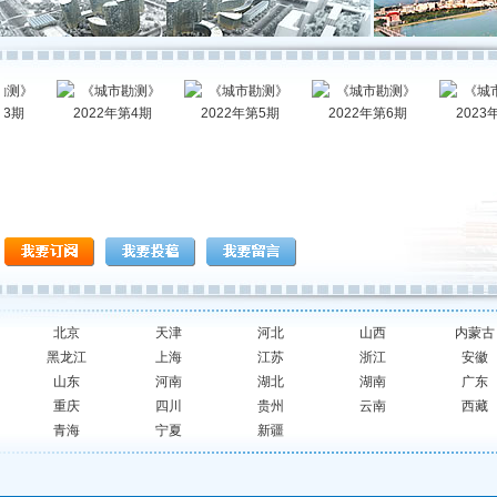
22年
《城市勘测》2022年
《城市勘测》2022年
《城市勘测》2022年
《城市勘测》
第4期
第5期
第6期
第1
北京
天津
河北
山西
内蒙古
黑龙江
上海
江苏
浙江
安徽
山东
河南
湖北
湖南
广东
重庆
四川
贵州
云南
西藏
青海
宁夏
新疆