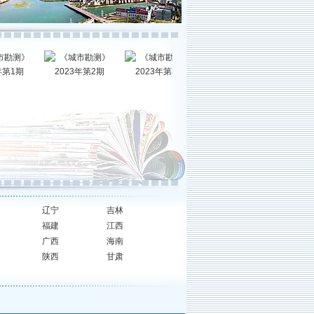
2023年
《城市勘测》2023年
《城市勘测》2023年
《城市勘测》2023年
《城市勘测
期
第2期
第3期
第4期
第
辽宁
吉林
福建
江西
广西
海南
陕西
甘肃